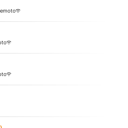
remoto
oto
oto