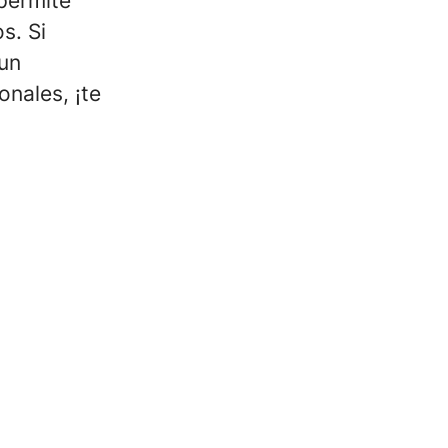
permite
s. Si
 un
nales, ¡te