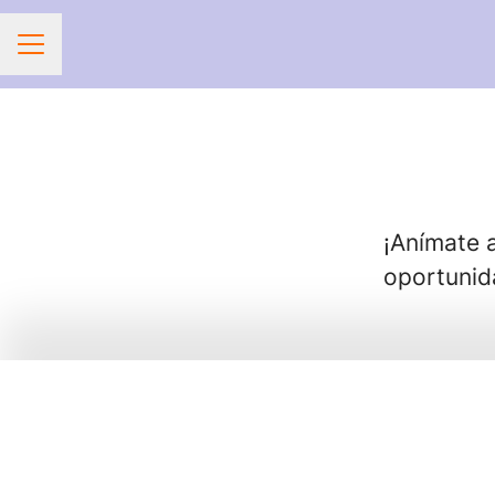
Menú de empleo
¡Anímate 
oportunid