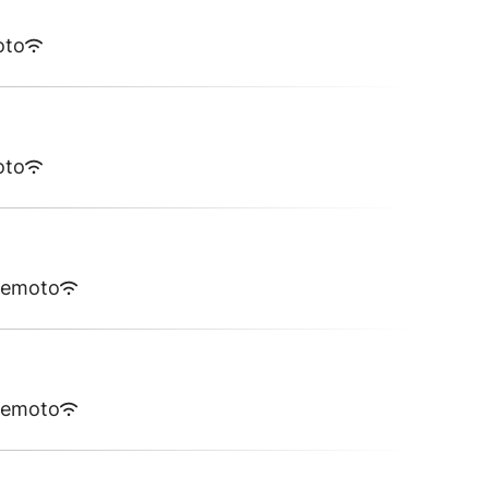
oto
oto
remoto
remoto