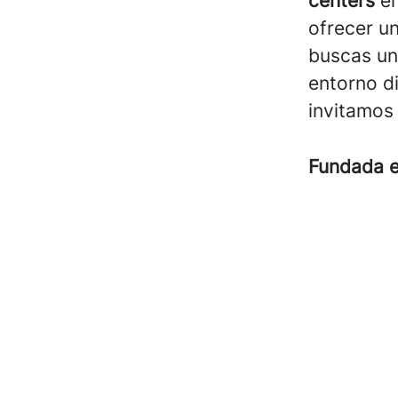
centers
en
ofrecer un
buscas un
entorno d
invitamos 
Fundada 