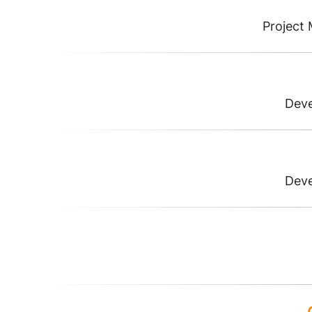
Project
Dev
Dev